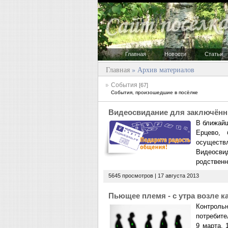
Главная
Новости
Статьи
Главная
»
Архив материалов
События
[67]
События, произошедшие в посёлке
Видеосвидание для заключён
В ближайш
Ерцево, 
осуществл
Видеосвид
родственн
5645 просмотров |
17 августа 2013
Пьющее племя - с утра возле к
Контроль
потребите
9 марта, 