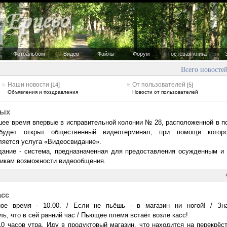
Фотоальбом
Видео
Файлы
Форум
Гостевая книга
Всего новосте
Наши новости
От пользователей
[14]
[5]
Объявления и поздравления
Новости от пользователей
ных
ее время впервые в исправительной колонии № 28, расположенной в п
будет открыт общественный видеотерминал, при помощи которо
яется услуга «Видеосвидание».
ание - система, предназначенная для предоставления осужденным и 
икам возможности видеообщения.
асс
ное время - 10.00. / Если не пьёшь - в магазин ни ногой! / Зна
ль, что в сей ранний час / Пьющее племя встаёт возле касс!
10 часов утра. Иду в продуктовый магазин, что находится на перекрёс