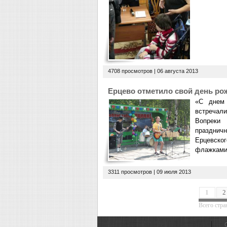
4708 просмотров |
06 августа 2013
Ерцево отметило свой день ро
«С днем 
встречали
Вопреки 
праздничн
Ерцевско
флажками
3311 просмотров |
09 июля 2013
1
2
Всего стран