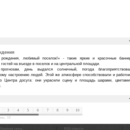
ждения
рождения, любимый поселок!» - такие яркие и красочные банне
 гостей на въезде в поселок и на центральной площади.
прогнозам, день выдался солнечный, погода благоприятствова
ому настроению людей. Этой же атмосфере способствовали и работни
го Центра досуга: они украсили сцену и площадь шарами, цветами
.
3
4
5
6
7
8
9
10
11
12
13
14
15
иц : 18
Обратная связь
RSS-новости