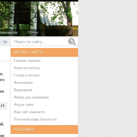
Знакомства
Почта
й: 86
МЕНЮ САЙТА
Главная страница
Новости посёлка
ос.
Статьи о посёлке
го
Фотоальбом
Видеоархив
их
Файлы для скачивания
Форум сайта
+14
Наш сайт знакомств
Почтовый ящик @ercevo.ru
й,
РЕКЛАМА
тке