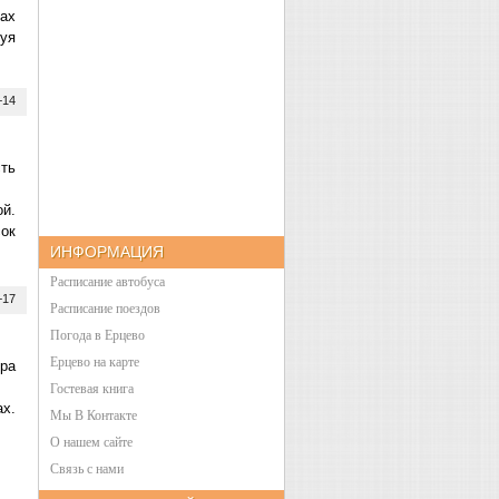
гах
уя
+14
ть
ой.
сок
ИНФОРМАЦИЯ
Расписание автобуса
+17
Расписание поездов
Погода в Ерцево
Ерцево на карте
ра
Гостевая книга
х.
Мы В Контакте
О нашем сайте
Связь с нами