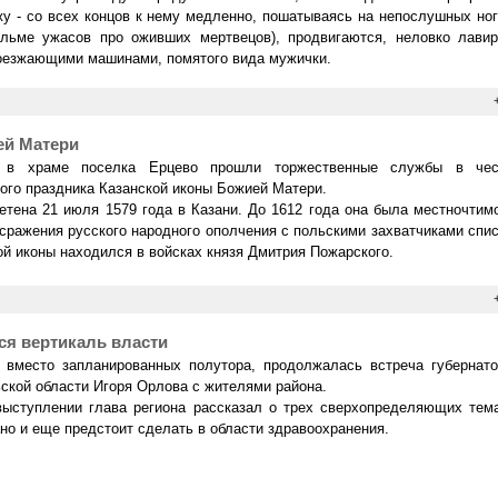
жу - со всех концов к нему медленно, пошатываясь на непослушных но
ильме ужасов про оживших мертвецов), продвигаются, неловко лавир
оезжающими машинами, помятого вида мужички.
ей Матери
 в храме поселка Ерцево прошли торжественные службы в чес
ого праздника Казанской иконы Божией Матери.
етена 21 июля 1579 года в Казани. До 1612 года она была местночтим
сражения русского народного ополчения с польскими захватчиками спи
ой иконы находился в войсках князя Дмитрия Пожарского.
ся вертикаль власти
 вместо запланированных полутора, продолжалась встреча губернато
ской области Игоря Орлова с жителями района.
ыступлении глава региона рассказал о трех сверхопределяющих тема
но и еще предстоит сделать в области здравоохранения.