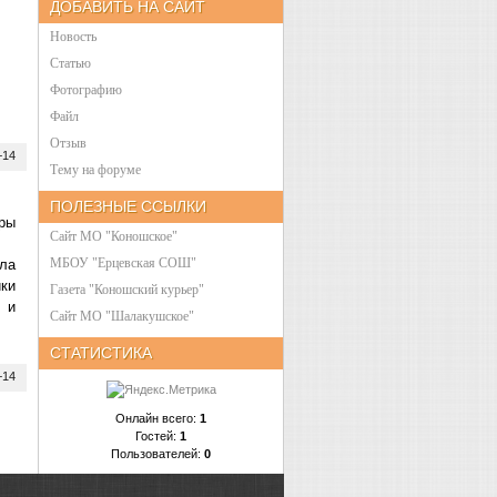
ДОБАВИТЬ НА САЙТ
Новость
Статью
Фотографию
Файл
Отзыв
+14
Тему на форуме
ПОЛЕЗНЫЕ ССЫЛКИ
ры
Сайт МО "Коношское"
МБОУ "Ерцевская СОШ"
ла
ки
Газета "Коношский курьер"
 и
Cайт МО "Шалакушское"
СТАТИСТИКА
+14
Онлайн всего:
1
16
17
18
Гостей:
1
Пользователей:
0