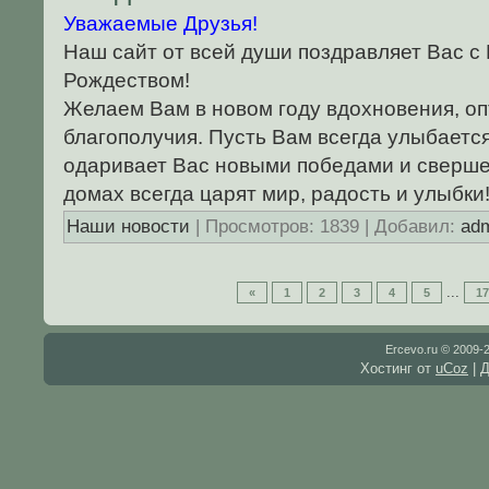
Уважаемые Друзья!
Наш сайт от всей души поздравляет Вас с
Рождеством!
Желаем Вам в новом году вдохновения, оп
благополучия. Пусть Вам всегда улыбаетс
одаривает Вас новыми победами и сверше
домах всегда царят мир, радость и улыбки
Наши новости
| Просмотров: 1839 | Добавил:
ad
...
«
1
2
3
4
5
17
Ercevo.ru © 2009-
Хостинг от
uCoz
| 