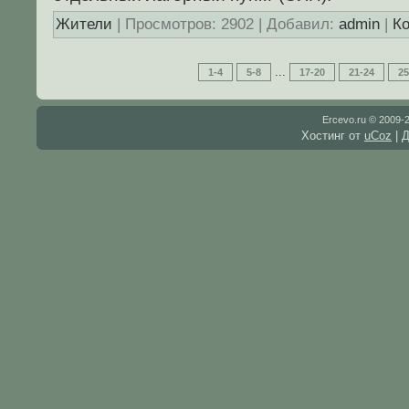
Жители
| Просмотров: 2902 | Добавил:
admin
|
Ко
...
1-4
5-8
17-20
21-24
25
Ercevo.ru © 2009-
Хостинг от
uCoz
| 