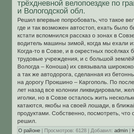
трёхдневной велопоездке по гр
и Вологодской обл.
Решил впервые попробовать, что такое вел
где и так возможен автостоп, ехать было б
кстати вспомнился рассказ о зонах в Совз
водитель машины зимой, когда мы ехали и
Когда-то в Совзе, и в окрестных посёлках
трудовые учреждения, и с большой землёй
Вологда – Коноша) их связывала ширококо
а так же автодорога, сделанная из бетонн
на дорогу Прокшино – Каргополь. По посл
лет назад все колонии ликвидировали, же
иголки, но в Совзе осталось жить нескольк
катаются, якобы на своей лошади, в ближ
продуктами. Собственно, посмотреть, что 
решил.
О районе
| Просмотров: 6128 | Добавил:
admin
|