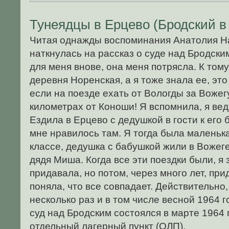
Тунеядцы в Ерцево (Бродский в
Читая однажды воспоминания Анатолия Н
наткнулась на рассказ о суде над Бродски
для меня внове, она меня потрясла. К том
деревня Норенская, а я тоже знала ее, эт
если на поезде ехать от Вологды за Вожегу
километрах от Коноши! Я вспомнила, я вед
Ездила в Ерцево с дедушкой в гости к его 
мне нравилось там. Я тогда была маленька
классе, дедушка с бабушкой жили в Вожеге
дядя Миша. Когда все эти поездки были, я
придавала, но потом, через много лет, пр
поняла, что все совпадает. Действительно,
несколько раз и в том числе весной 1964 го
суд над Бродским состоялся в марте 1964 
отдельный лагерный пункт (ОЛП).