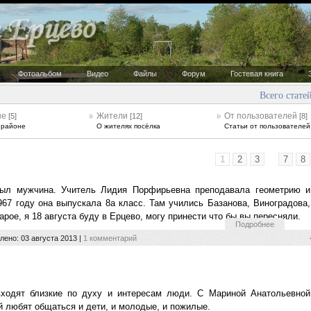
Фотоальбом
Видео
Файлы
Форум
Гостевая книга
Всего статей
не
Жители
От пользователей
[5]
[12]
[8]
 районе
О жителях посёлка
Статьи от пользователей
1
2
3
...
7
8
ыл мужчина. Учитель Лидия Порфирьевна преподавала геометрию и
67 году она выпускала 8а класс. Там учились Базанова, Виноградова,
арое, я 18 августа буду в Ерцево, могу принести что бы вы пересняли.
Подробнее
влено:
03 августа 2013
|
1 комментарий
входят близкие по духу и интересам люди. С Мариной Анатольевной
й любят общаться и дети, и молодые, и пожилые.