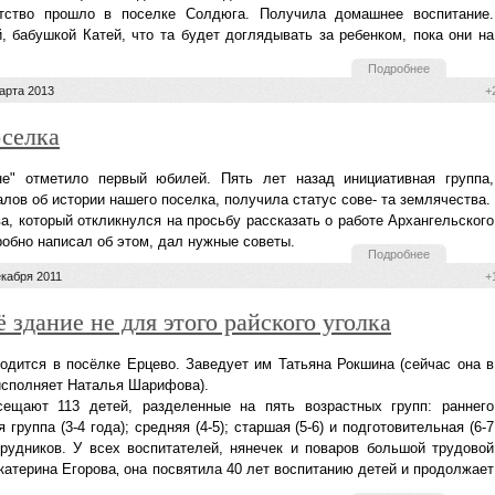
тство прошло в поселке Солдюга. Получила домашнее воспитание.
, бабушкой Катей, что та будет доглядывать за ребенком, пока они на
Подробнее
арта 2013
+
оселка
не" отметило первый юбилей. Пять лет назад инициативная группа,
ов об истории нашего поселка, получила статус сове- та землячества.
а, который откликнулся на просьбу рассказать о работе Архангельского
робно написал об этом, дал нужные советы.
Подробнее
екабря 2011
+
ё здание не для этого райского уголка
одится в посёлке Ерцево. Заведует им Татьяна Рокшина (сейчас она в
 исполняет Наталья Шарифова).
ещают 113 детей, разделенные на пять возрастных групп: раннего
 группа (3-4 года); средняя (4-5); старшая (5-6) и подготовительная (6-7
трудников. У всех воспитателей, нянечек и поваров большой трудовой
катерина Егорова‚ она посвятила 40 лет воспитанию детей и продолжает