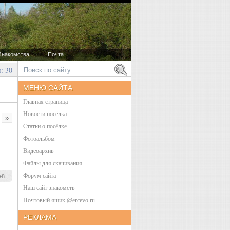
Знакомства
Почта
: 30
МЕНЮ САЙТА
Главная страница
Новости посёлка
»
Статьи о посёлке
Фотоальбом
Видеоархив
Файлы для скачивания
Форум сайта
+8
Наш сайт знакомств
Почтовый ящик @ercevo.ru
РЕКЛАМА