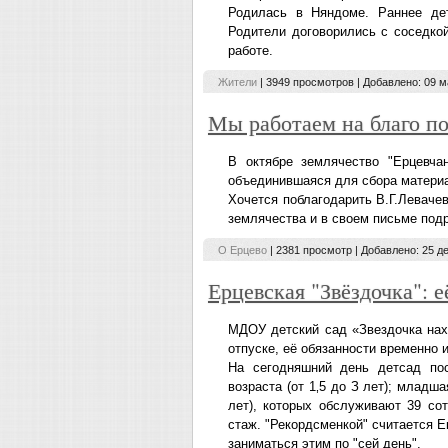
Родилась в Няндоме. Раннее де
Родители договорились с соседкой
работе.
Жители
| 3949 просмотров | Добавлено:
09 м
Мы работаем на благо п
В октябре землячество "Ерцевча
объединившаяся для сбора материал
Хочется поблагодарить В.Г.Левачев
землячества и в своем письме под
О Ерцево
| 2381 просмотр | Добавлено:
25 д
Ерцевская "Звёздочка": е
МДОУ детский сад «Звездочка нах
отпуске, её обязанности временно
На сегодняшний день детсад пос
возраста (от 1‚5 до З лет); младшая
лет), которых обслуживают 39 со
стаж. "Рекордсменкой" считается Е
заниматься этим по "сей день".