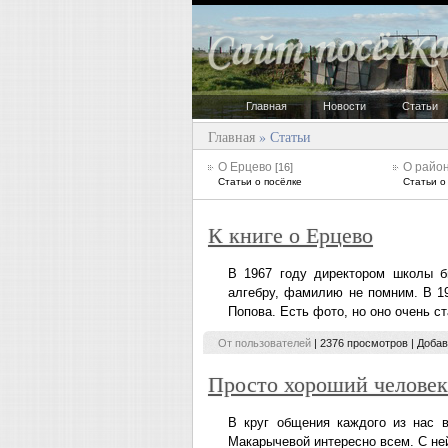
Главная
Новости
Статьи
Главная
» Статьи
О Ерцево
О райо
[16]
Статьи о посёлке
Статьи о
К книге о Ерцево
В 1967 году директором школы б
алгебру, фамилию не помним. В 19
Попова. Есть фото, но оно очень ст
От пользователей
| 2376 просмотров | Доба
Просто хороший человек
В круг общения каждого из нас 
Макарычевой интересно всем. С не